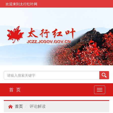
欢迎来到太行红叶网
首 页
切
换
导
评论解读
航
首页