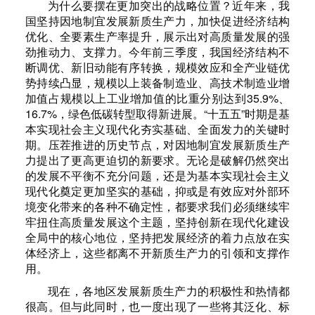
为什么要摆在更加突出的战略位置？近年来，我
国坚持因地制宜发展新质生产力，加快促进经济结构
优化、全要素生产率提升，展示出对高质量发展的强
劲推动力、支撑力。今年前三季度，我国经济结构不
断调优、新旧动能有序转换，规模效应和全产业链优
势持续凸显，规模以上装备制造业、高技术制造业增
加值占规模以上工业增加值的比重分别达到35.9%、
16.7%，绿色低碳转型取得新进展。“十五五”时期是基
本实现社会主义现代化夯实基础、全面发力的关键时
期。压茬推进的历史节点，对因地制宜发展新质生产
力提出了更高更迫切的新要求。无论是破解仍然突出
的发展不平衡不充分问题，还是为基本实现社会主义
现代化奠定更加坚实的基础，抑或是有效应对外部环
境变化带来的各种不确定性，都要求我们必须继续牢
牢扭住高质量发展这个主题，坚持创新在现代化建设
全局中的核心地位，坚持把发展经济的着力点放在实
体经济上，这些都离不开新质生产力的引领和支撑作
用。
现在，各地区发展新质生产力的积极性和热情都
很高。但与此同时，也一度出现了一些将其泛化、标