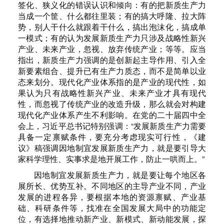
签化、狭义化的错误认识和倾向：有的把新质生产力
当成一个筐、什么都往里装；有的搞大呼隆、拉大阵
势，别人干什么就跟着干什么，搞出泡沫化，搞成单
一模式；有的认为发展新质生产力只涉及战略性新兴
产业、未来产业，忽视、放弃传统产业；等等。应当
指出，新质生产力强调的是创新起主导作用、引入全
新要素组合、提升已有生产力质态，而不是简单以业
态来划分。现代化产业体系指的是产业的现代性，如
果认为只有战略性新兴产业、未来产业才具有现代
性，而忽视了传统产业的改造升级，那么就会对构建
现代化产业体系产生不利影响。在党的二十届四中全
会上，习近平总书记特别强调：“发展新质生产力需要
具备一定禀赋条件，要充分考虑现实可行性，《建
议》稿强调因地制宜发展新质生产力，就是要引导大
家科学理性、实事求是地开展工作，防止一哄而上。”
因地制宜发展新质生产力，就是要让每个地区各
展所长、优势互补。不同地区的主导产业不同，产业
发展的进程各异，要根据本地的资源禀赋、产业基
础、科研条件等，找准在全国发展大局中的功能定
位，有选择地推动新产业、新模式、新动能发展，探