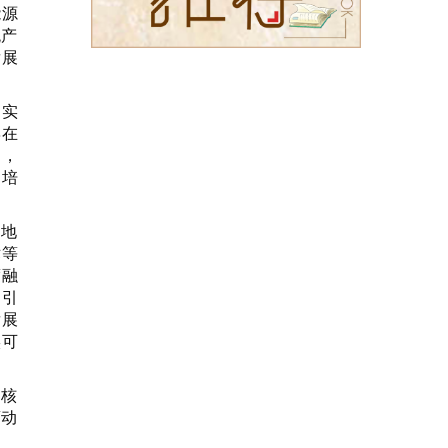
能源
统产
发展
的实
摆在
遇，
引培
因地
术等
度融
，引
发展
实可
为核
蓄动