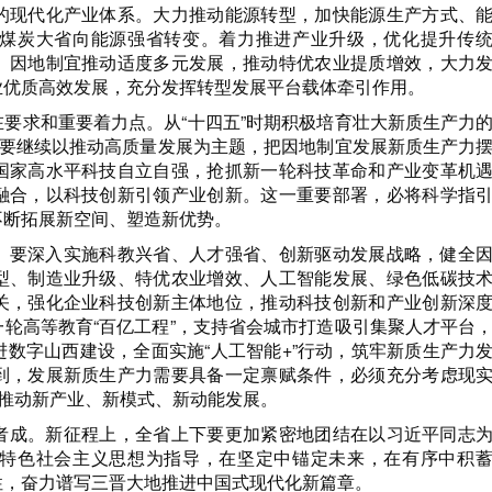
的现代化产业体系。大力推动能源转型，加快能源生产方式、
煤炭大省向能源强省转变。着力推进产业升级，优化提升传
。因地制宜推动适度多元发展，推动特优农业提质增效，大力
业优质高效发展，充分发挥转型发展平台载体牵引作用。
要求和重要着力点。从“十四五”时期积极培育壮大新质生产力
期要继续以推动高质量发展为主题，把因地制宜发展新质生产力
国家高水平科技自立自强，抢抓新一轮科技革命和产业变革机
融合，以科技创新引领产业创新。这一重要部署，必将科学指
不断拓展新空间、塑造新优势。
。要深入实施科教兴省、人才强省、创新驱动发展战略，健全
型、制造业升级、特优农业增效、人工智能发展、绿色低碳技
关，强化企业科技创新主体地位，推动科技创新和产业创新深
轮高等教育“百亿工程”，支持省会城市打造吸引集聚人才平台
数字山西建设，全面实施“人工智能+”行动，筑牢新质生产力
到，发展新质生产力需要具备一定禀赋条件，必须充分考虑现
地推动新产业、新模式、新动能发展。
者成。新征程上，全省上下要更加紧密地团结在以习近平同志
特色社会主义思想为指导，在坚定中锚定未来，在有序中积
性，奋力谱写三晋大地推进中国式现代化新篇章。