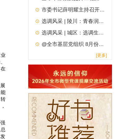
市委书记薛明耀主持召开市委常委会扩大会议
选调风采 | 陵川：青春润乡土
选调风采 | 城区：选调生的青春答卷
@全市基层党组织 8月份“一月一实践”主题党日，请查收！
产业
[更多]
来、
快在
发展
动能
业转
展，
得强
平总
元发