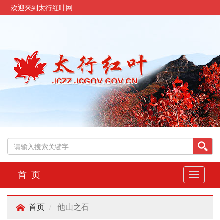
欢迎来到太行红叶网
首 页
切
换
导
他山之石
航
首页