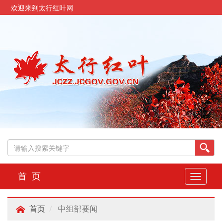
欢迎来到太行红叶网
首 页
切
换
导
中组部要闻
航
首页