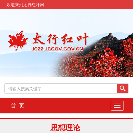
欢迎来到太行红叶网
首 页
切
换
导
航
思想理论