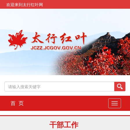
欢迎来到太行红叶网
首 页
切
换
导
航
干部工作