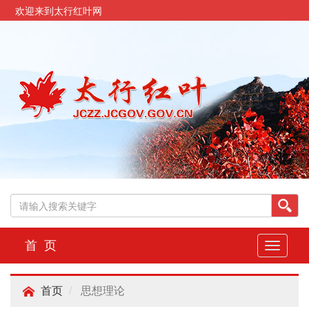
欢迎来到太行红叶网
首 页
切
换
导
思想理论
航
首页