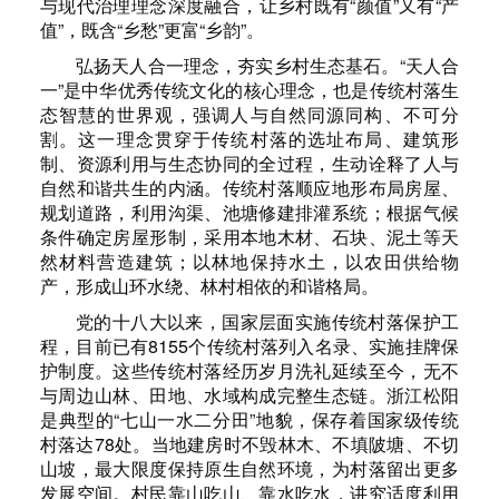
与现代治理理念深度融合，让乡村既有“颜值”又有“产
值”，既含“乡愁”更富“乡韵”。
弘扬天人合一理念，夯实乡村生态基石。“天人合
一”是中华优秀传统文化的核心理念，也是传统村落生
态智慧的世界观，强调人与自然同源同构、不可分
割。这一理念贯穿于传统村落的选址布局、建筑形
制、资源利用与生态协同的全过程，生动诠释了人与
自然和谐共生的内涵。传统村落顺应地形布局房屋、
规划道路，利用沟渠、池塘修建排灌系统；根据气候
条件确定房屋形制，采用本地木材、石块、泥土等天
然材料营造建筑；以林地保持水土，以农田供给物
产，形成山环水绕、林村相依的和谐格局。
党的十八大以来，国家层面实施传统村落保护工
程，目前已有8155个传统村落列入名录、实施挂牌保
护制度。这些传统村落经历岁月洗礼延续至今，无不
与周边山林、田地、水域构成完整生态链。浙江松阳
是典型的“七山一水二分田”地貌，保存着国家级传统
村落达78处。当地建房时不毁林木、不填陂塘、不切
山坡，最大限度保持原生自然环境，为村落留出更多
发展空间。村民靠山吃山、靠水吃水，讲究适度利用