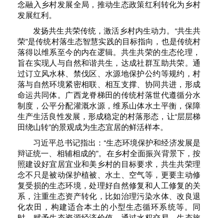
念融入乡村发展全局，推动生态政策红利转化为乡村
发展红利。
发扬共生共荣传统，激活乡村内生动力。“共生共
荣”是传统村落生态智慧实践的目标指向，也是传统村
落得以维系至今的内在逻辑。共生共荣的生态伦理，
旨在实现人与自然和谐共生，达成社群互助共荣。通
过订立风水林、禁伐区、水源地保护公约等规约，村
落与自然环境紧密相联、相互支撑、协同共进，形成
命运共同体。广西龙脊梯田的传统村落世代遵循分水
制度，公平分配灌溉水源，维系山体水土平衡，保障
生产生活良性发展，形成稳定的村落形态，让“层层梯
田绕山转”的景观成为生态宜居的鲜活样本。
习近平总书记指出：“生态环境保护和经济发展是
辩证统一、相辅相成的”。在乡村全面振兴背景下，按
照建设好宜居宜业和美乡村的目标要求，共生共荣理
念不只是被动保护植被、水土、空气等，更要主动修
复受损的生态环境，处理好自然修复和人工修复的关
系，注重生态资产转化，比如治理污染水体、改良退
化农田，构建适合本土的小型生态循环系统等。同
时，赋予生态资源经济价值，通过水权交易、生态旅