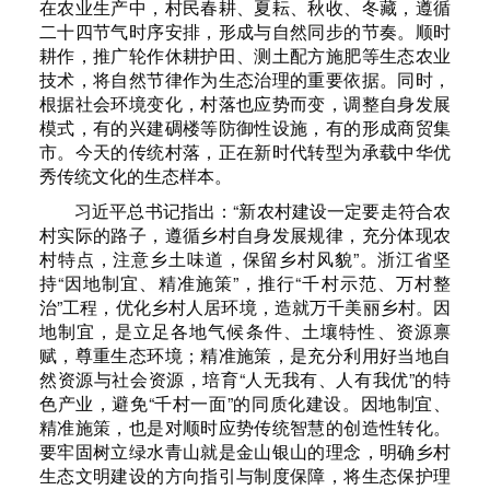
在农业生产中，村民春耕、夏耘、秋收、冬藏，遵循
二十四节气时序安排，形成与自然同步的节奏。顺时
耕作，推广轮作休耕护田、测土配方施肥等生态农业
技术，将自然节律作为生态治理的重要依据。同时，
根据社会环境变化，村落也应势而变，调整自身发展
模式，有的兴建碉楼等防御性设施，有的形成商贸集
市。今天的传统村落，正在新时代转型为承载中华优
秀传统文化的生态样本。
习近平总书记指出：“新农村建设一定要走符合农
村实际的路子，遵循乡村自身发展规律，充分体现农
村特点，注意乡土味道，保留乡村风貌”。浙江省坚
持“因地制宜、精准施策”，推行“千村示范、万村整
治”工程，优化乡村人居环境，造就万千美丽乡村。因
地制宜，是立足各地气候条件、土壤特性、资源禀
赋，尊重生态环境；精准施策，是充分利用好当地自
然资源与社会资源，培育“人无我有、人有我优”的特
色产业，避免“千村一面”的同质化建设。因地制宜、
精准施策，也是对顺时应势传统智慧的创造性转化。
要牢固树立绿水青山就是金山银山的理念，明确乡村
生态文明建设的方向指引与制度保障，将生态保护理