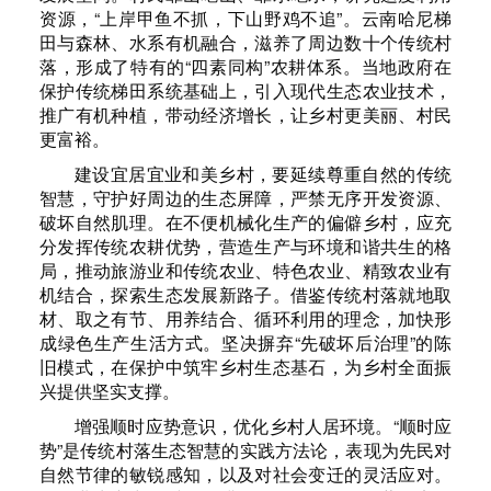
资源，“上岸甲鱼不抓，下山野鸡不追”。云南哈尼梯
田与森林、水系有机融合，滋养了周边数十个传统村
落，形成了特有的“四素同构”农耕体系。当地政府在
保护传统梯田系统基础上，引入现代生态农业技术，
推广有机种植，带动经济增长，让乡村更美丽、村民
更富裕。
建设宜居宜业和美乡村，要延续尊重自然的传统
智慧，守护好周边的生态屏障，严禁无序开发资源、
破坏自然肌理。在不便机械化生产的偏僻乡村，应充
分发挥传统农耕优势，营造生产与环境和谐共生的格
局，推动旅游业和传统农业、特色农业、精致农业有
机结合，探索生态发展新路子。借鉴传统村落就地取
材、取之有节、用养结合、循环利用的理念，加快形
成绿色生产生活方式。坚决摒弃“先破坏后治理”的陈
旧模式，在保护中筑牢乡村生态基石，为乡村全面振
兴提供坚实支撑。
增强顺时应势意识，优化乡村人居环境。“顺时应
势”是传统村落生态智慧的实践方法论，表现为先民对
自然节律的敏锐感知，以及对社会变迁的灵活应对。