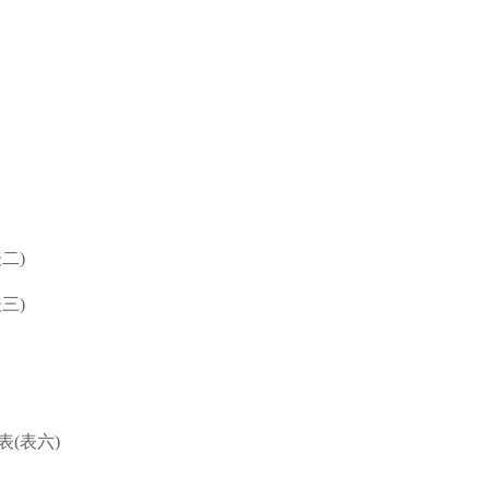
二)
三)
(表六)