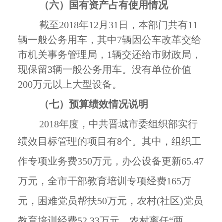
（六）国有资产占有使用情况
截至
2018
年
12
月
31
日，本部门共有
11
辆一般公务用车，其中
7
辆因公车改革交给
市机关事务管理局，
1
辆交还给市财政局，
现保留
3
辆一般公务用车。没有单位价值
200
万元以上大型设备。
（七）预算绩效情况说明
20
18
年度，中共晋城市委组织部实行
绩效目标管理的项目有
8
个。
其中，组织工
作专项业务费
350万元，办公设备更新65.47
万元，全市干部教育培训专项经费165万
元，困难党员帮扶50万元，农村(社区)党员
教育培训经费52.33万元，农村离任“两