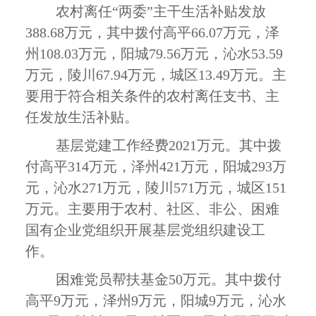
农村离任“两委”主干生活补贴发放
388.68
万元，其中拨付高平
66.07
万元，泽
州
108.03
万元，阳城
79.56
万元，沁水
53.59
万元，陵川
67.94
万元，城区
13.49
万元。主
要用于符合相关条件的农村离任支书、主
任发放生活补贴。
基层党建工作经费
2021
万元。其中拨
付高平
314
万元，泽州
421
万元，阳城
293
万
元，沁水
271
万元，陵川
571
万元，城区
151
万元。主要用于农村、社区、非公、困难
国有企业党组织开展基层党组织建设工
作。
困难党员帮扶基金
50
万元。其中拨付
高平
9
万元，泽州
9
万元，阳城
9
万元，沁水