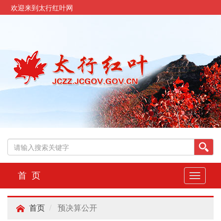
欢迎来到太行红叶网
首 页
切
换
导
预决算公开
航
首页