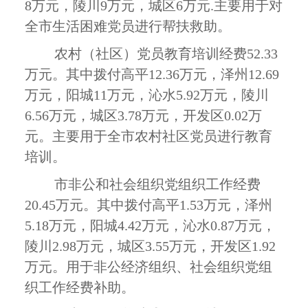
8
万元，陵川
9
万元，城区
6
万元
.
主要用于对
全市生活困难党员进行帮扶救助。
农村（社区）党员教育培训经费
52.33
万元。其中拨付高平
12.36
万元，泽州
12.69
万元，阳城
11
万元，沁水
5.92
万元，陵川
6.56
万元，城区
3.78
万元，开发区
0.02
万
元。主要用于全市农村社区党员进行教育
培训。
市非公和社会组织党组织工作经费
20.45
万元。其中拨付高平
1.53
万元，泽州
5.18
万元，阳城
4.42
万元，沁水
0.87
万元，
陵川
2.98
万元，城区
3.55
万元，开发区
1.92
万元。用于非公经济组织、社会组织党组
织工作经费补助。