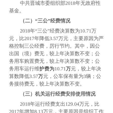
中共晋城市委组织部
2018
年无政府性
基金。
（二）“三公”经费情况
2018
年“三公”经费决算数为
10.71
万
元，比
2017
年降低
3.57
万元，主要原因为严
格控制三公经费，厉行节约。其中，因公
出国（境）费无，较上年决算数不变；公
务用车购置费无，较上年决算数不变；公
务用车运行维
护费为
10.71
万
元，较上年决
算数降低
3.57
万
元，公车保有量为
3
辆；公
务接待费无，较上年决算数不变。
（三）机关运行经费安排使用情况
2018
年运行经费支出
129.04
万元，比
2017
年增加
8.13
万元，主要原因是组织工作