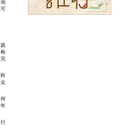
推动
感可
和践
为检
，完
立和
群众
记何
二年
项行