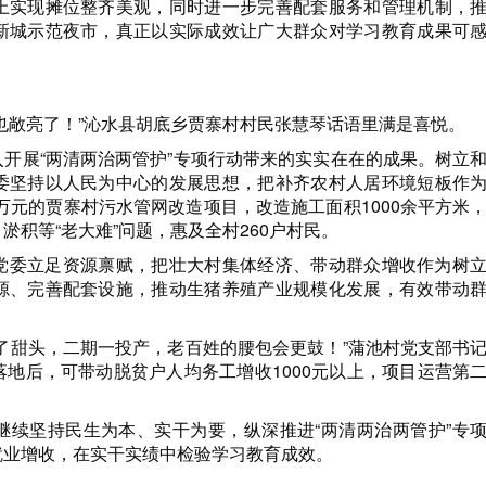
上实现摊位整齐美观，同时进一步完善配套服务和管理机制，
新城示范夜市，真正以实际成效让广大群众对学习教育成果可
也敞亮了！”沁水县胡底乡贾寨村村民张慧琴话语里满是喜悦。
开展“两清两治两管护”专项行动带来的实实在在的成果。树立
委坚持以人民为中心的发展思想，把补齐农村人居环境短板作
0万元的贾寨村污水管网改造项目，改造施工面积1000余平方米
积等“老大难”问题，惠及全村260户村民。
党委立足资源禀赋，把壮大村集体经济、带动群众增收作为树
源、完善配套设施，推动生猪养殖产业规模化发展，有效带动
了甜头，二期一投产，老百姓的腰包会更鼓！”蒲池村党支部书
地后，可带动脱贫户人均务工增收1000元以上，项目运营第
继续坚持民生为本、实干为要，纵深推进“两清两治两管护”专
就业增收，在实干实绩中检验学习教育成效。