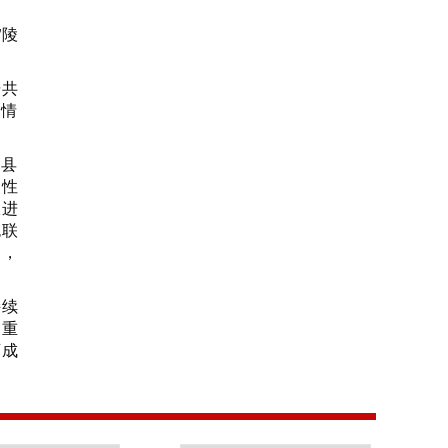
”陵
据共
用情
川县
慢性
跟进
包联
口，
持续
、重
育成