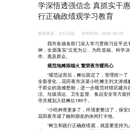
学深悟透强信念 真抓实干
行正确政绩观学习教育
新闻来源：太行日报 发布时间：2026-06-0
我市各级各部门深入学习贯彻习近平总
神，全面落实“立党为公、为民造福、科学
作、惠及群众。
规范地摊添烟火 繁荣夜市暖民心
“规范运营后，摊位固定了，管理统一了
全新变化，花田夜市凉菜小吃摊主刘文涛感
于群众的急难愁盼，进一步规范对辖区建兴
洁、垃圾清运、卫生监督、食品安全等方面持
市共规划入驻摊位180个。
“小吃种类更多了，环境更整洁了，保安
花田夜市成了她和朋友的休闲打卡地。
“树立和践行正确政绩观，就是要坚持为