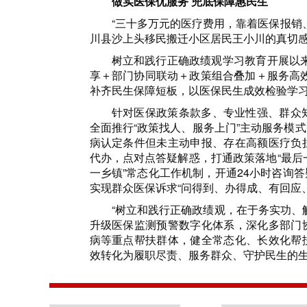
做实医保优服务 兜底保障惠民生
“三十多万元的医疗费用，靠着医保报销
川县沙上头移民搬迁小区居民王小川的真切
树立和践行正确政绩观学习教育开展以
享＋部门协同联动＋政策组合叠加＋服务高
补齐民生保障短板，以医保民生成效检验学
针对医保政策条款多、专业性强、群众
全面推行“政策找人、服务上门”主动服务模
病认定条件但未主动申报、存在高额医疗负
代办，点对点答疑解惑，打通政策落地“最后一
一乡镇”常态化工作机制，开通24小时咨询
实现群众医保诉求“问得到、办得成、有回应
“树立和践行正确政绩观，在于务实功、
升级医保监测预警数字化体系，深化多部门
病等重点帮扶群体，健全常态化、长效化帮
效转化为履职尽责、服务群众、守护民生的