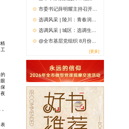
市委书记薛明耀主持召开市委常委会扩大会议
选调风采 | 陵川：青春润乡土
选调风采 | 城区：选调生的青春答卷
@全市基层党组织 8月份“一月一实践”主题党日，请查收！
示精
动工
[更多]
市的
着眼
地保
田夜
慨，
挺表