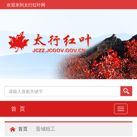
欢迎来到太行红叶网
首 页
切
换
导
晋城组工
航
首页