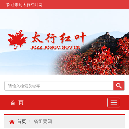
欢迎来到太行红叶网
首 页
切
换
导
省组要闻
航
首页