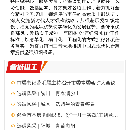
持围绕中心、服务大局，统筹谋划推进理论武装、选
贤任能、强基固本、育才聚才各项工作，着力抓好全
会精神学习培训，锻造堪当重任的高素质干部队伍，
深入实施新时代人才强省战略，加强基层党组织建
设，把党的组织优势切实转化为发展优势。要传承优
良部风，发扬实干精神，牢固树立“严细深实优”工作
标准，以清单化、项目化、工程化的方式抓好各项任
务落实，为奋力谱写三晋大地推进中国式现代化新篇
章提供坚强组织保证。
市委书记薛明耀主持召开市委常委会扩大会议
选调风采 | 陵川：青春润乡土
选调风采 | 城区：选调生的青春答卷
@全市基层党组织 8月份“一月一实践”主题党日，请查收！
选调风采 | 阳城：青苗向阳