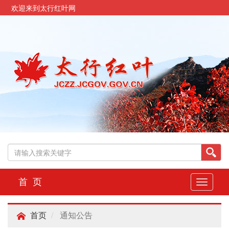
欢迎来到太行红叶网
首 页
切
换
导
通知公告
航
首页