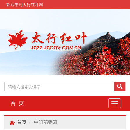
欢迎来到太行红叶网
首 页
切
换
导
中组部要闻
航
首页