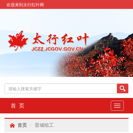
欢迎来到太行红叶网
首 页
切
换
导
晋城组工
航
首页