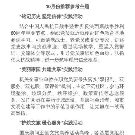
月份推荐参考主题
10
铭记历史 坚定信仰
实践活动
“
”
结合中国人民抗日战争暨世界反法西斯战争胜利
周年重要节点，组织党员就近就便赴红色教育基地
80
参观学习。可邀请老战士、老党员或党史专家，讲述
党史故事与抗战事迹。通过现场教学、重温入党誓
词、交流体会等形式，引导党员赓续红色血脉，弘扬
伟大抗战精神，进一步筑牢理想信念根基。
美丽家园 共建共享
实践活动
“
”
机关企事业单位在职党员要带头落实
双报到、双
“
服务、双包联、双评价
机制，主动下沉社区，参与环
”
境整治、垃圾分类、秩序维护、政策宣传等志愿服
务。发挥党员在美丽晋城建设、基层社会治理、城市
文明创建等工作中的示范引领作用，让党旗在一线高
高飘扬。
护航文旅 暖心服务
实践活动
“
”
国庆期间正值文旅康养活动高峰，各基层党组织