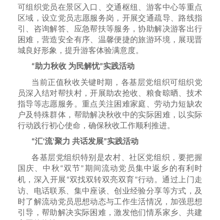
可组织党员在景区入口、交通枢纽、游客中心等重点
区域，设立党员志愿服务岗，开展交通疏导、路线指
引、咨询解答、应急帮扶等服务，协助解决游客出行
困难，营造安全有序、温馨便捷的旅游环境，展现晋
城良好形象，提升游客体验满意度。
助力秋收 为民解忧
实践活动
“
”
当前正值秋收关键时期，各基层党组织可组织党
员深入结对帮扶村，开展助农抢收、粮食晾晒、技术
指导等志愿服务。重点关注困难家庭、劳动力短缺农
户及特殊群体，帮助解决秋收中的实际困难，以实际
行动践行初心使命，确保秋收工作顺利推进。
汇
流
聚力 共话发展
实践活动
“
‘
’
”
各基层党组织特别是农村、社区党组织，要把握
国庆、中秋
双节
期间流动党员集中返乡的有利时
“
”
机，深入开展
双找双转双亮双育
行动。通过上门走
“
”
访、电话联系、集中座谈、创业经验分享等方式，及
时了解流动党员思想动态与工作生活情况，加强思想
引导，帮助解决实际困难，激发他们情系家乡、共建