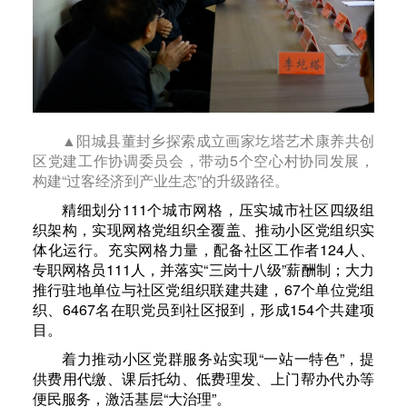
▲阳城县董封乡探索成立画家圪塔艺术康养共创
区党建工作协调委员会，带动5个空心村协同发展，
构建“过客经济到产业生态”的升级路径。
精细划分111个城市网格，压实城市社区四级组
织架构，实现网格党组织全覆盖、推动小区党组织实
体化运行。充实网格力量，配备社区工作者124人、
专职网格员111人，并落实“三岗十八级”薪酬制；大力
推行驻地单位与社区党组织联建共建，67个单位党组
织、6467名在职党员到社区报到，形成154个共建项
目。
着力推动小区党群服务站实现“一站一特色”，提
供费用代缴、课后托幼、低费理发、上门帮办代办等
便民服务，激活基层“大治理”。