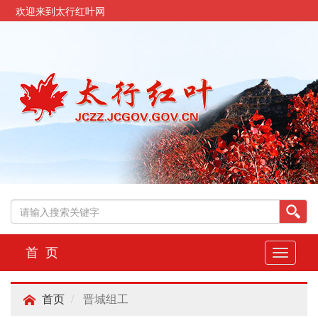
欢迎来到太行红叶网
首 页
切
换
导
晋城组工
航
首页