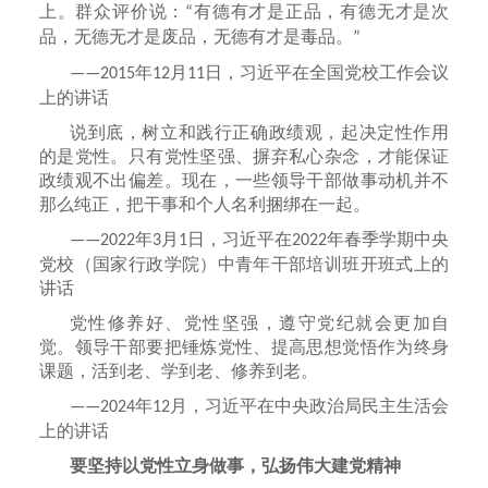
上。群众评价说：
有德有才是正品，有德无才是次
“
品，无德无才是废品，无德有才是毒品。
”
年
月
日，习近平在全国党校工作会议
——2015
12
11
上的讲话
说到底，树立和践行正确政绩观，起决定性作用
的是党性。只有党性坚强、摒弃私心杂念，才能保证
政绩观不出偏差。现在，一些领导干部做事动机并不
那么纯正，把干事和个人名利捆绑在一起。
年
月
日，习近平在
年春季学期中央
——2022
3
1
2022
党校（国家行政学院）中青年干部培训班开班式上的
讲话
党性修养好、党性坚强，遵守党纪就会更加自
觉。领导干部要把锤炼党性、提高思想觉悟作为终身
课题，活到老、学到老、修养到老。
年
月，习近平在中央政治局民主生活会
——2024
12
上的讲话
要坚持以党性立身做事，弘扬伟大建党精神