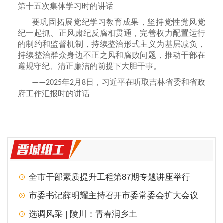
第十五次集体学习时的讲话
要巩固拓展党纪学习教育成果，坚持党性党风党
纪一起抓、正风肃纪反腐相贯通，完善权力配置运行
的制约和监督机制，持续整治形式主义为基层减负，
持续整治群众身边不正之风和腐败问题，推动干部在
遵规守纪、清正廉洁的前提下大胆干事。
年
月
日，习近平在听取吉林省委和省政
——2025
2
8
府工作汇报时的讲话
全市干部素质提升工程第87期专题讲座举行
市委书记薛明耀主持召开市委常委会扩大会议
选调风采 | 陵川：青春润乡土