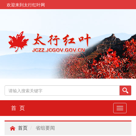
欢迎来到太行红叶网
首 页
切
换
导
省组要闻
航
首页