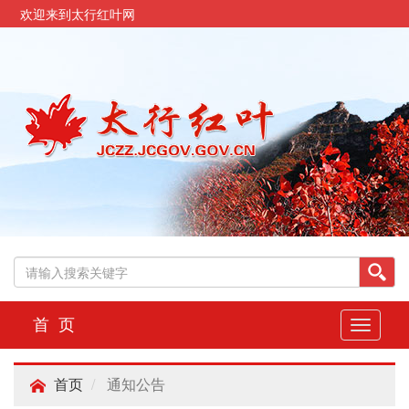
欢迎来到太行红叶网
首 页
切
换
导
通知公告
航
首页