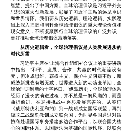
智慧、提出了中国方案。全球治理倡议是习近平外交
思想的重大创新发展，彰显了习近平主席的远见卓识
和世界情怀。我们要从历史逻辑、理论逻辑、实践逻
辑上深入把握和阐释全球治理倡议的重大理论价值和
现实意义，不断凝聚践行全球治理倡议的广泛共识，
更好推动全球治理倡议落地落实。
从历史逻辑看，全球治理倡议是人类发展进步的
时代所需
习近平主席在“上海合作组织+”会议上的重要讲话
中指出：“和平、发展、合作、共赢的时代潮流没有
变，但冷战思维、霸权主义、保护主义阴霾不散，新
威胁新挑战有增无减，世界进入新的动荡变革期，全
球治理走到新的十字路口。”纵观历史，全球治理体系
经历了漫长的演进过程，并不总是一帆风顺的，而是
曲折前进、在迎接挑战中逐步发展完善的。从签订
《威斯特伐利亚和约》到一战后成立国际联盟，再到
汲取二战深刻教训成立联合国，为世界各国通过对话
协商处理国际事务搭建多边合作平台，以联合国为核
心的国际体系、以国际法为基础的国际秩序、以联合