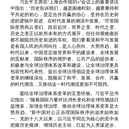
习近平主席在“上海合作组织+”会议上的重要讲话
中指出：“历史告诉我们，越是困难时刻，越要秉持和
平共处的初心，坚定合作共赢的信心，坚持在历史前
进的逻辑中前进、在时代发展的潮流中发展。”尽管国
际形势风云变幻、跌宕起伏，世界之变、时代之变、
历史之变正以前所未有的方式展开，但任何艰难曲折
都不能阻挡历史前进的车轮。我们要看清和平与发展
是各国人民的共同向往，是人心所向、大势所趋。新
时代以来，中国坚定做世界和平的建设者、全球发展
的贡献者、国际秩序的维护者、公共产品的提供者，
积极参与全球治理体系改革和建设，让全球治理更具
包容性和代表性。提出全球治理倡议是全球治理体系
变革的继续深化，既顺应了和平、发展、合作、共赢
的时代潮流，又推动这一时代潮流更加不可阻挡。
凝结全球治理体系变革的宝贵经验。习近平总书
记指出：“随着国际力量对比消长变化和全球性挑战日
益增多，加强全球治理、推动全球治理体系变革是大
势所趋。”新中国对公正合理国际秩序的追求始终如
一。党的十八大以来，以习近平同志为核心的党中央
把握历史规律、增强历史主动，扛起为人类谋进步、