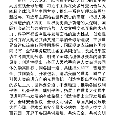
高度重视全球治理，习近平主席在众多外交场合深入
阐释全球治理的中国方案，提出一系列新理念新思想
新战略。习近平主席站在世界历史的高度，把握人类
发展进步的大方向、世界历史曲折前进的大逻辑、国
际社会命运与共的大趋势、人类文明交流互鉴的大动
力，科学审视当今世界发展面临的重大挑战，创造性
提出并深入阐述共商共建共享的全球治理观，主张世
界命运应该由各国共同掌握，国际规则应该由各国共
同书写，全球事务应该由各国共同治理，发展成果应
该由各国共同分享，明确了全球治理体系变革的基本
原则；创造性提出与各国人民携手构建人类命运共同
体的崇高目标，同各国一道，共建持久和平、普遍安
全、共同繁荣、开放包容、清洁美丽的世界，树立了
引领人类前进方向的光辉旗帜；创造性提出坚持真正
的多边主义，世界要公道，不要霸道，推动各国权利
平等、机会平等、规则平等，拓展了在世界大变局中
促进和平与发展的有效路径；创造性提出全球发展倡
议、全球安全倡议、全球文明倡议，擘画共同发展最
大同心圆、寻求普遍安全最大公约数、繁荣人类文明
百花园，开辟了各国共谋发展、共筑安全、共兴文明