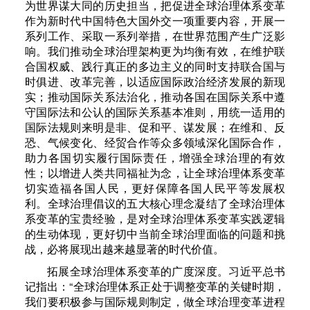
为世界谋大同的历史担当，把促进全球治理体系变革
作为新时代中国特色大国外交一项重要内容，开展一
系列工作、采取一系列举措，在世界范围产生广泛影
响。我们推动全球治理架构更为均衡有效，在维护联
合国权威、践行真正的多边主义的同时支持联合国与
时俱进、改革完善，以适应国际政治经济发展的新现
实；推动国际关系法治化，推动各国在国际关系中遵
守国际法和公认的国际关系基本准则，用统一适用的
国际法规则来明是非、促和平、谋发展；在维和、反
恐、气候变化、经贸合作等众多领域深化国际合作，
助力各国切实履行国际责任，增强全球治理的有效
性；以增进人类共同福祉为念，让全球治理体系变革
切实造福各国人民，更好保障各国人民平等发展权
利。全球治理倡议的五大核心理念凝结了全球治理体
系变革的宝贵经验，是对全球治理体系变革实践逻辑
的生动体现，更好切中当前全球治理面临的问题和挑
战，必将展现出越来越显著的时代价值。
拓展全球治理体系变革的广度深度。习近平总书
记指出：“全球治理体系正处于调整变革的关键时期，
我们要积极参与国际规则制定，做全球治理变革进程