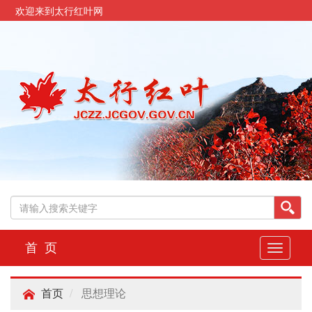
欢迎来到太行红叶网
首 页
切
换
导
思想理论
航
首页