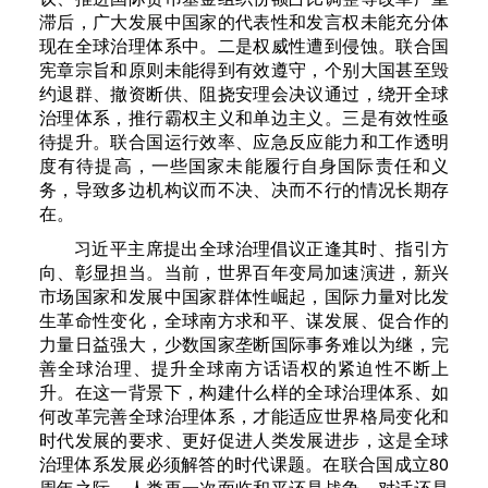
滞后，广大发展中国家的代表性和发言权未能充分体
现在全球治理体系中。二是权威性遭到侵蚀。联合国
宪章宗旨和原则未能得到有效遵守，个别大国甚至毁
约退群、撤资断供、阻挠安理会决议通过，绕开全球
治理体系，推行霸权主义和单边主义。三是有效性亟
待提升。联合国运行效率、应急反应能力和工作透明
度有待提高，一些国家未能履行自身国际责任和义
务，导致多边机构议而不决、决而不行的情况长期存
在。
习近平主席提出全球治理倡议正逢其时、指引方
向、彰显担当。当前，世界百年变局加速演进，新兴
市场国家和发展中国家群体性崛起，国际力量对比发
生革命性变化，全球南方求和平、谋发展、促合作的
力量日益强大，少数国家垄断国际事务难以为继，完
善全球治理、提升全球南方话语权的紧迫性不断上
升。在这一背景下，构建什么样的全球治理体系、如
何改革完善全球治理体系，才能适应世界格局变化和
时代发展的要求、更好促进人类发展进步，这是全球
治理体系发展必须解答的时代课题。在联合国成立80
周年之际，人类再一次面临和平还是战争、对话还是