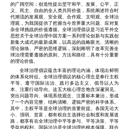
的广阔空间；创造性提出坚守和平、发展、公平、正
义、民主、自由的全人类共同价值，系统阐述符合时
代潮流的发展观、安全观、合作观、文明观、全球治
理观，为我国提供了把握当今世界重大问题、应对复
杂全球挑战的价值遵循。全球治理倡议是习近平外交
思想关于全球治理中国方案一系列理论创新与实践创
新集大成式的最新成果，以高远的战略眼光、清晰的
理论脉络、严密的思维逻辑，深刻阐明了改革完善全
球治理需要遵循的原则、方法和路径，具有十分重要
的理论价值。
全球治理倡议蕴含丰富的理论内涵，体现出鲜明
的体系化特征。全球治理倡议的核心理念是奉行主权
平等、遵守国际法治、践行多边主义、倡导以人为
本、注重行动导向。这五大核心理念饱含深邃洞见、
突出问题导向、体现系统观念、注重标本兼治，形成
了一个内容完整、结构清晰、逻辑严密的科学体系。
其中，主权平等是全球治理的首要前提。各国无论大
小、强弱、贫富，都有权自主选择社会制度和发展道
路，都享有在全球治理中平等参与、平等决策、平等
受益的权利。国际法治是全球治理的根本保障。联合