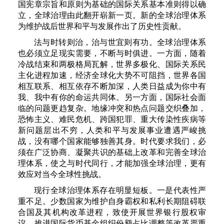
国宪章宗旨和原则为基础的国际关系基本准则得以确
立，全球治理由此翻开崭新一页。新的全球治理体系
为维护战后世界和平与发展作出了历史性贡献。
法与时转则治，治与世宜则有功。全球治理体系
也必须立足现实需要，不断与时俱进。一方面，随着
冷战结束和两极格局瓦解，世界多极化、国际关系民
主化进程加速，经济全球化大势不可阻挡，世界各国
相互联系、相互依存不断加深，人类日益成为你中有
我、我中有你的命运共同体。另一方面，国际社会面
临的问题更趋复杂。地缘冲突和热点问题交织叠加，
恐怖主义、难民危机、跨国犯罪、重大传染性疾病等
新问题层出不穷，人类和平与发展事业遭遇严峻挑
战，没有哪个国家能够独善其身。时代要求我们，必
须在广泛协商、凝聚共识的基础上改革和完善全球治
理体系，使之与时代同行，才能加强全球治理，更有
效应对当今全球性挑战。
现行全球治理体系存在明显短板。一是代表性严
重不足。少数国家为维护自身霸权和私利长期阻碍联
合国及其机构改革进程，致使开展世界银行股权审
议、推进国际货币基金组织份额占比调整等改革严重