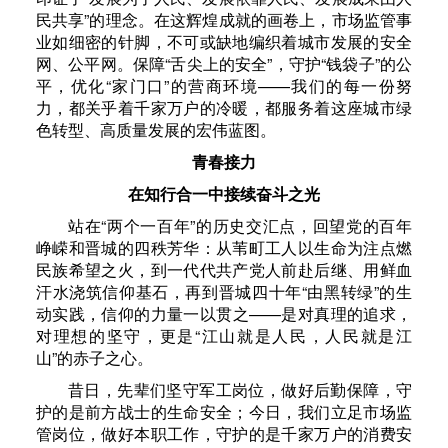
民共享”的理念。在这辉煌成就的画卷上，市场监管事
业如细密的针脚，不可或缺地编织着城市发展的安全
网、公平网。保障“舌尖上的安全”，守护“钱袋子”的公
平，优化“家门口”的营商环境——我们的每一份努
力，都关乎着千家万户的冷暖，都服务着这座城市绿
色转型、高质量发展的宏伟蓝图。
青春接力
在知行合一中接续奋斗之光
站在“两个一百年”的历史交汇点，回望党的百年
峥嵘和晋城的四秩芳华：从苇町工人以生命为注点燃
民族希望之火，到一代代共产党人前赴后继、用鲜血
汗水浇筑信仰基石，再到晋城四十年“由黑转绿”的生
动实践，信仰的力量一以贯之——是对真理的追求，
对理想的坚守，更是“江山就是人民，人民就是江
山”的赤子之心。
昔日，先辈们坚守军工岗位，做好后勤保障，守
护的是前方战士的生命安全；今日，我们立足市场监
管岗位，做好本职工作，守护的是千家万户的消费安