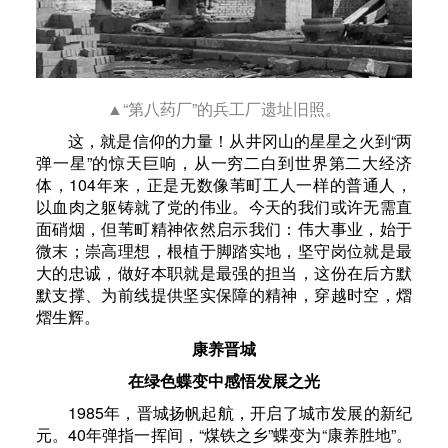
▲“第八药厂”的兵工厂遗址旧照。
这，就是信仰的力量！从井冈山的星星之火到“两
弹一星”的惊天巨响，从一穷二白到世界第二大经济
体，104年来，正是无数像苇町工人一样的普通人，
以血肉之躯铸就了党的伟业。今天的我们或许无需直
面硝烟，但苇町精神依然启示我们：伟大事业，始于
微末；崇高理想，根植于脚踏实地，坚守岗位就是最
大的忠诚，做好本职就是最强的担当，这份在后方默
默支撑、为前线提供坚实保障的精神，穿越时空，熠
熠生辉。
康养晋城
在绿色蝶变中感悟发展之光
1985年，晋城扬帆起航，开启了城市发展的新纪
元。40年弹指一挥间，“煤铁之乡”蝶变为“康养胜地”。