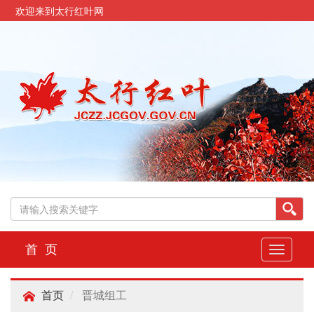
欢迎来到太行红叶网
首 页
切
换
导
晋城组工
航
首页