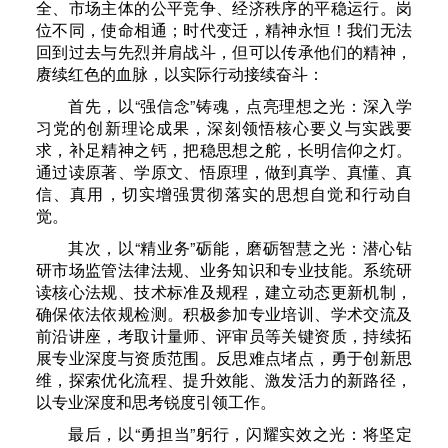
全、市场主体的公平竞争、经济秩序的平稳运行。岗
位不同，使命相通；时代变迁，精神永恒！我们无法
回到过去与先烈并肩战斗，但可以传承他们的精神，
赓续红色的血脉，以实际行动接续奋斗：
首先，以“强信念”铸魂，点亮理想之光：深入学
习党的创新理论成果，深刻领悟核心要义与实践要
求，补足精神之钙，把稳思想之舵，长明信仰之灯。
通过读原著、学原文、悟原理，做到真学、真懂、真
信、真用，切实增强贯彻落实的思想自觉和行动自
觉。
其次，以“精业务”砺能，磨砺智慧之光：潜心钻
研市场监管法律法规、业务知识和专业技能。系统研
读核心法规、技术标准及规程，建立动态更新机制，
确保依法依规检测。积极参加专业培训、学术交流及
前沿讲座，考取计量师、评审员等关键资质，持续拓
展专业深度与资质范围。反思难点堵点，勇于创新思
维，探索优化流程、提升效能、激发活力的新路径，
以专业深度和思考锐度引领工作。
最后，以“勇担当”躬行，闪耀实效之光：将坚定