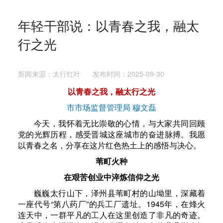
年轻干部说：以青春之我，融太
行之光
新闻来源：太行红叶 发布时间：2025-09-30
以青春之我，融太行之光
市市场监督管理局 穆文磊
今天，我怀着无比崇敬的心情，与大家共同回顾
党的光辉历程，感受晋城这座城市的奋进脉搏。我愿
以青春之名，分享在这片红色热土上的感悟与决心。
苇町火种
在艰苦创业中淬炼信仰之光
巍巍太行山下，泽州县苇町村的山坳里，深藏着
一座代号“第八药厂”的兵工厂遗址。1945年，在烽火
连天中，一群平凡的工人在这里创造了非凡的奇迹。