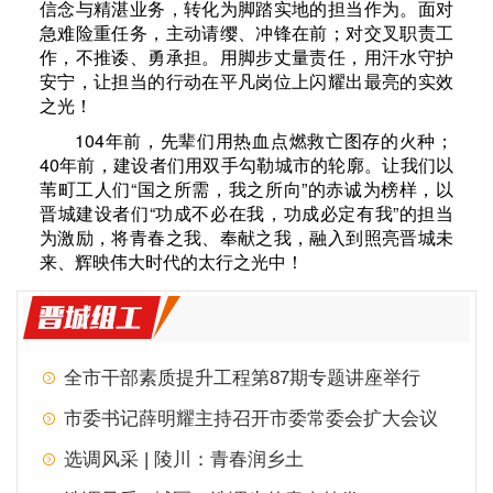
信念与精湛业务，转化为脚踏实地的担当作为。面对
急难险重任务，主动请缨、冲锋在前；对交叉职责工
作，不推诿、勇承担。用脚步丈量责任，用汗水守护
安宁，让担当的行动在平凡岗位上闪耀出最亮的实效
之光！
104年前，先辈们用热血点燃救亡图存的火种；
40年前，建设者们用双手勾勒城市的轮廓。让我们以
苇町工人们“国之所需，我之所向”的赤诚为榜样，以
晋城建设者们“功成不必在我，功成必定有我”的担当
为激励，将青春之我、奉献之我，融入到照亮晋城未
来、辉映伟大时代的太行之光中！
全市干部素质提升工程第87期专题讲座举行
市委书记薛明耀主持召开市委常委会扩大会议
选调风采 | 陵川：青春润乡土